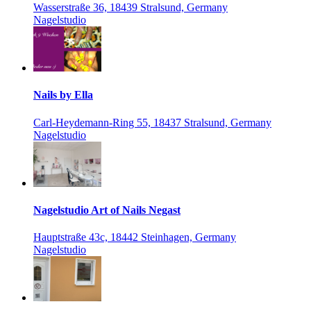
Wasserstraße 36, 18439 Stralsund, Germany
Nagelstudio
Nails by Ella
Carl-Heydemann-Ring 55, 18437 Stralsund, Germany
Nagelstudio
Nagelstudio Art of Nails Negast
Hauptstraße 43c, 18442 Steinhagen, Germany
Nagelstudio