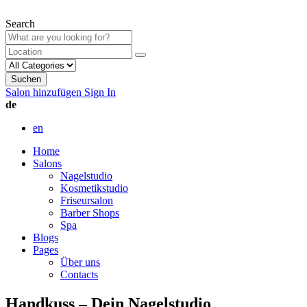
Search
Suchen
Salon hinzufügen
Sign In
de
en
Home
Salons
Nagelstudio
Kosmetikstudio
Friseursalon
Barber Shops
Spa
Blogs
Pages
Über uns
Contacts
Handkuss – Dein Nagelstudio