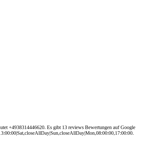
lautet +4938314446620. Es gibt 13 reviews Bewertungen auf Google
,13:00:00|Sat,closeAllDay|Sun,closeAllDay|Mon,08:00:00,17:00:00.