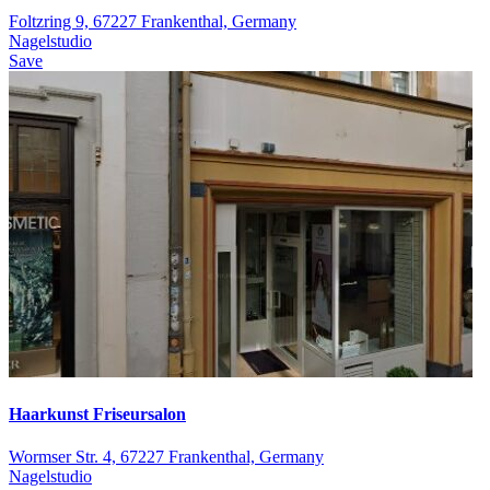
Foltzring 9, 67227 Frankenthal, Germany
Nagelstudio
Save
Haarkunst Friseursalon
Wormser Str. 4, 67227 Frankenthal, Germany
Nagelstudio