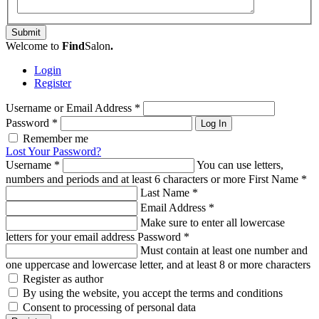
Submit
Welcome to
Find
Salon
.
Login
Register
Username or Email Address
*
Password
*
Log In
Remember me
Lost Your Password?
Username
*
You can use letters,
numbers and periods and at least 6 characters or more
First Name
*
Last Name
*
Email Address
*
Make sure to enter all lowercase
letters for your email address
Password
*
Must contain at least one number and
one uppercase and lowercase letter, and at least 8 or more characters
Register as author
By using the website, you accept the terms and conditions
Consent to processing of personal data