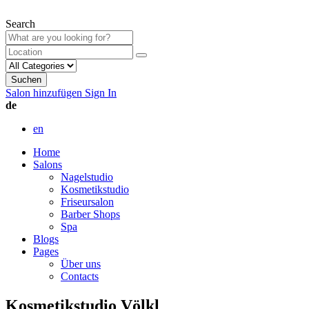
Search
Suchen
Salon hinzufügen
Sign In
de
en
Home
Salons
Nagelstudio
Kosmetikstudio
Friseursalon
Barber Shops
Spa
Blogs
Pages
Über uns
Contacts
Kosmetikstudio Völkl