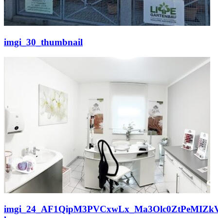
imgi_30_thumbnail
imgi_24_AF1QipM3PVCxwLx_Ma3Olc0ZtPeMIZk