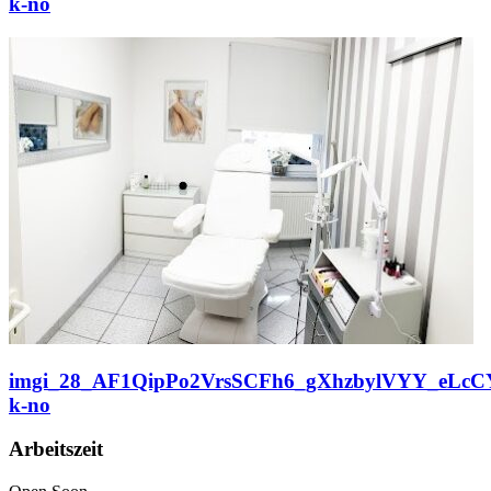
k-no
imgi_28_AF1QipPo2VrsSCFh6_gXhzbylVYY_eLcC
k-no
Arbeitszeit