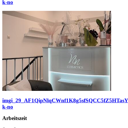
k-no
imgi_29_AF1QipNlqCWnf1K8g5sfSQCC5fZ5HTasY
k-no
Arbeitszeit