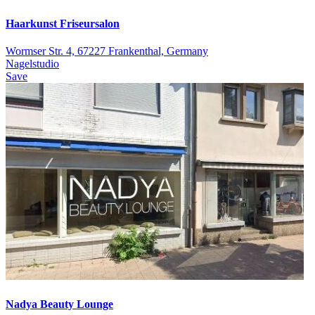
Haarkunst Friseursalon
Wormser Str. 4, 67227 Frankenthal, Germany
Nagelstudio
Save
Nadya Beauty Lounge