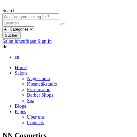
Search
Suchen
Salon hinzufügen
Sign In
de
en
Home
Salons
Nagelstudio
Kosmetikstudio
Friseursalon
Barber Shops
Spa
Blogs
Pages
Über uns
Contacts
NN Cosmetics