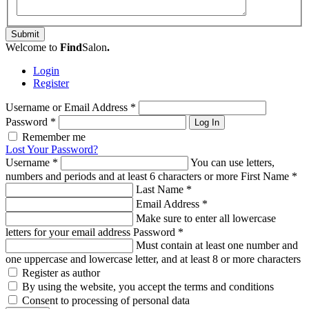
Submit
Welcome to
Find
Salon
.
Login
Register
Username or Email Address
*
Password
*
Log In
Remember me
Lost Your Password?
Username
*
You can use letters,
numbers and periods and at least 6 characters or more
First Name
*
Last Name
*
Email Address
*
Make sure to enter all lowercase
letters for your email address
Password
*
Must contain at least one number and
one uppercase and lowercase letter, and at least 8 or more characters
Register as author
By using the website, you accept the terms and conditions
Consent to processing of personal data