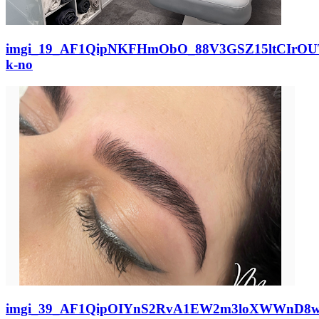
imgi_19_AF1QipNKFHmObO_88V3GSZ15ltCIrOU
k-no
imgi_39_AF1QipOIYnS2RvA1EW2m3loXWWnD8wgp