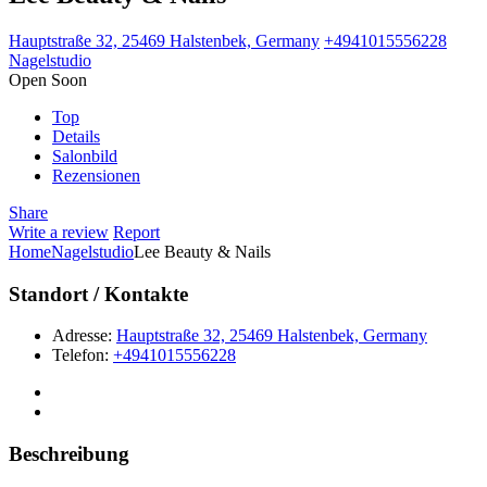
Hauptstraße 32, 25469 Halstenbek, Germany
+4941015556228
Nagelstudio
Open Soon
Top
Details
Salonbild
Rezensionen
Share
Write a review
Report
Home
Nagelstudio
Lee Beauty & Nails
Standort / Kontakte
Adresse:
Hauptstraße 32, 25469 Halstenbek, Germany
Telefon:
+4941015556228
Beschreibung