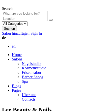
Search
Suchen
Salon hinzufügen
Sign In
de
en
Home
Salons
Nagelstudio
Kosmetikstudio
Friseursalon
Barber Shops
Spa
Blogs
Pages
Über uns
Contacts
Lee Beauty & Nails