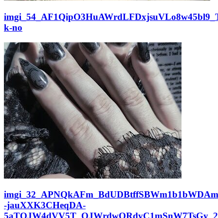
imgi_54_AF1QipO3HuAWrdLFDxjsuVLo8w45bl9_T
k-no
imgi_32_APNQkAFm_BdUDBtffSBWm1b1bWDAm
-jauXXK3CHeqDA-
5aTQJW4dVV5T_OJWrdwQRdvC1mSnW7TsGy_2