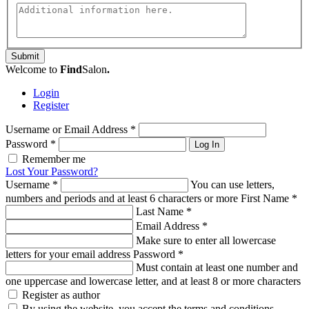
Submit
Welcome to
Find
Salon
.
Login
Register
Username or Email Address
*
Password
*
Log In
Remember me
Lost Your Password?
Username
*
You can use letters,
numbers and periods and at least 6 characters or more
First Name
*
Last Name
*
Email Address
*
Make sure to enter all lowercase
letters for your email address
Password
*
Must contain at least one number and
one uppercase and lowercase letter, and at least 8 or more characters
Register as author
By using the website, you accept the terms and conditions