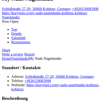
Schloßstraße 27-29, 56068 Koblenz, Germany
+4926150083998
https://kuryenet.co/my-nails-nagelstudio-koblenz-koblenz/
Nagelstudio
Now Open
Top
Details
Salonbild
Rezensionen
Share
Write a review
Report
Home
Nagelstudio
My Nails Nagelstudio
Standort / Kontakte
Adresse:
Schloßstraße 27-29, 56068 Koblenz, Germany
Telefon:
+4926150083998
Webseite:
https://kuryenet.co/my-nails-nagelstudio-koblenz-
koblenz/
Beschreibung