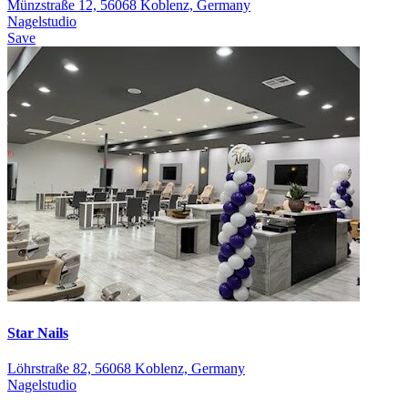
Münzstraße 12, 56068 Koblenz, Germany
Nagelstudio
Save
Star Nails
Löhrstraße 82, 56068 Koblenz, Germany
Nagelstudio