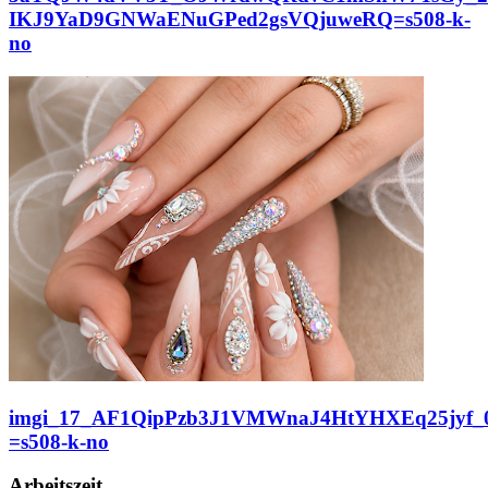
IKJ9YaD9GNWaENuGPed2gsVQjuweRQ=s508-k-
no
imgi_17_AF1QipPzb3J1VMWnaJ4HtYHXEq25jyf_
=s508-k-no
Arbeitszeit