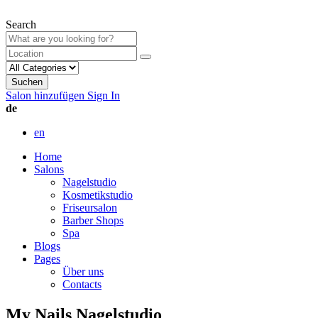
Search
Suchen
Salon hinzufügen
Sign In
de
en
Home
Salons
Nagelstudio
Kosmetikstudio
Friseursalon
Barber Shops
Spa
Blogs
Pages
Über uns
Contacts
My Nails Nagelstudio