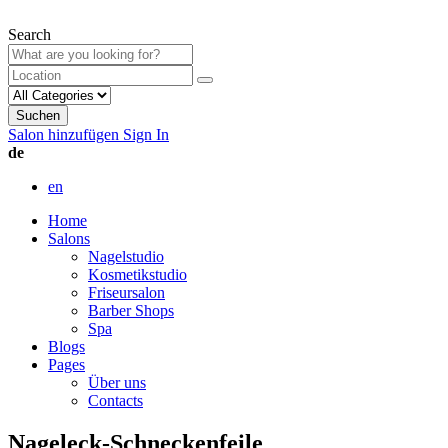
Search
Suchen
Salon hinzufügen
Sign In
de
en
Home
Salons
Nagelstudio
Kosmetikstudio
Friseursalon
Barber Shops
Spa
Blogs
Pages
Über uns
Contacts
Nageleck-Schneckenfeile