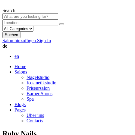
Search
Suchen
Salon hinzufügen
Sign In
de
en
Home
Salons
Nagelstudio
Kosmetikstudio
Friseursalon
Barber Shops
Spa
Blogs
Pages
Über uns
Contacts
Ruby Nails