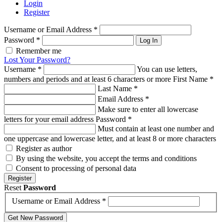
Login
Register
Username or Email Address
*
Password
*
Log In
Remember me
Lost Your Password?
Username
*
You can use letters,
numbers and periods and at least 6 characters or more
First Name
*
Last Name
*
Email Address
*
Make sure to enter all lowercase
letters for your email address
Password
*
Must contain at least one number and
one uppercase and lowercase letter, and at least 8 or more characters
Register as author
By using the website, you accept the terms and conditions
Consent to processing of personal data
Register
Reset
Password
Username or Email Address
*
Get New Password