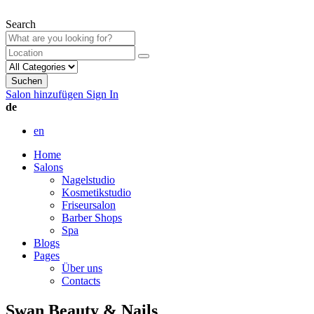
Search
Suchen
Salon hinzufügen
Sign In
de
en
Home
Salons
Nagelstudio
Kosmetikstudio
Friseursalon
Barber Shops
Spa
Blogs
Pages
Über uns
Contacts
Swan Beauty & Nails