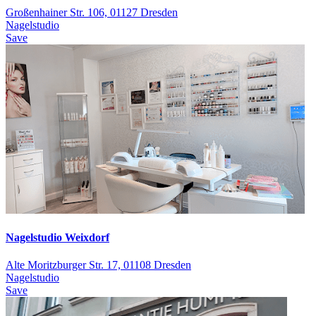
Großenhainer Str. 106, 01127 Dresden
Nagelstudio
Save
Nagelstudio Weixdorf
Alte Moritzburger Str. 17, 01108 Dresden
Nagelstudio
Save