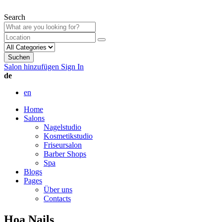
Search
Suchen
Salon hinzufügen
Sign In
de
en
Home
Salons
Nagelstudio
Kosmetikstudio
Friseursalon
Barber Shops
Spa
Blogs
Pages
Über uns
Contacts
Hoa Nails