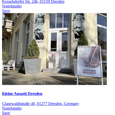
Kesselsdorfer Str. 24b, 01159 Dresden
Nagelstudio
Save
Kleine Auszeit Dresden
Glasewaldtstraße 40, 01277 Dresden, Germany
Nagelstudio
Save