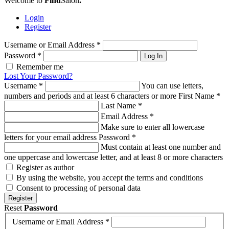
Welcome to
Find
Salon
.
Login
Register
Username or Email Address
*
Password
*
Log In
Remember me
Lost Your Password?
Username
*
You can use letters,
numbers and periods and at least 6 characters or more
First Name
*
Last Name
*
Email Address
*
Make sure to enter all lowercase
letters for your email address
Password
*
Must contain at least one number and
one uppercase and lowercase letter, and at least 8 or more characters
Register as author
By using the website, you accept the terms and conditions
Consent to processing of personal data
Register
Reset
Password
Username or Email Address
*