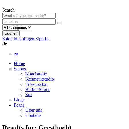
Search
Suchen
Salon hinzufügen
Sign In
de
en
Home
Salons
Nagelstudio
Kosmetikstudio
Friseursalon
Barber Shops
Spa
Blogs
Pages
Über uns
Contacts
Results for:
Geesthacht