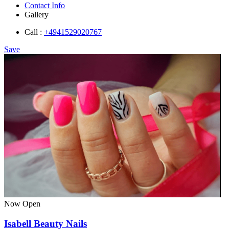
Contact Info
Gallery
Call :
+4941529020767
Save
Now Open
Isabell Beauty Nails