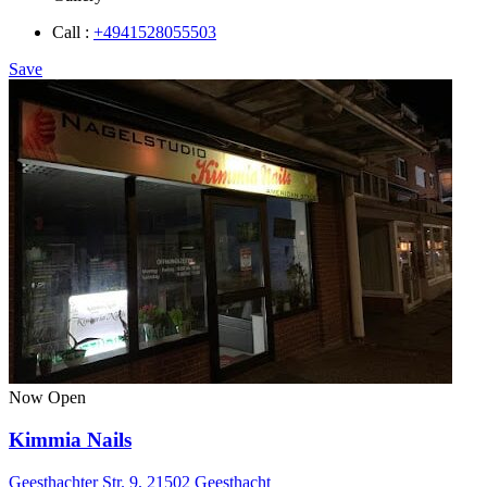
Call :
+4941528055503
Save
Now Open
Kimmia Nails
Geesthachter Str. 9, 21502 Geesthacht