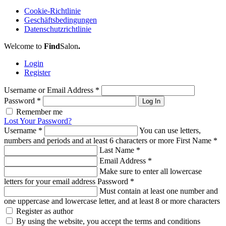
Cookie-Richtlinie
Geschäftsbedingungen
Datenschutzrichtlinie
Welcome to
Find
Salon
.
Login
Register
Username or Email Address
*
Password
*
Log In
Remember me
Lost Your Password?
Username
*
You can use letters,
numbers and periods and at least 6 characters or more
First Name
*
Last Name
*
Email Address
*
Make sure to enter all lowercase
letters for your email address
Password
*
Must contain at least one number and
one uppercase and lowercase letter, and at least 8 or more characters
Register as author
By using the website, you accept the terms and conditions