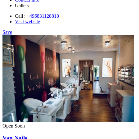
Gallery
Call :
+496831128818
Visit website
Save
Open Soon
Van Nails