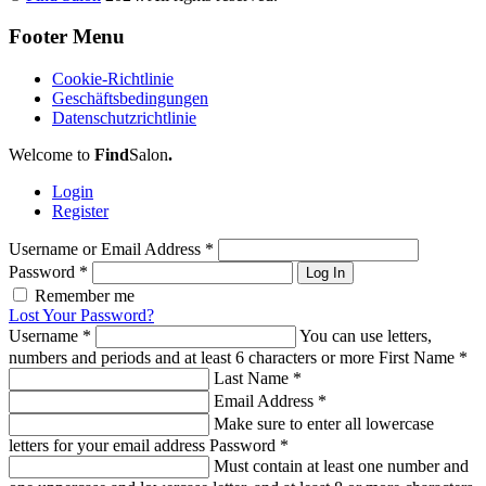
Footer Menu
Cookie-Richtlinie
Geschäftsbedingungen
Datenschutzrichtlinie
Welcome to
Find
Salon
.
Login
Register
Username or Email Address
*
Password
*
Log In
Remember me
Lost Your Password?
Username
*
You can use letters,
numbers and periods and at least 6 characters or more
First Name
*
Last Name
*
Email Address
*
Make sure to enter all lowercase
letters for your email address
Password
*
Must contain at least one number and