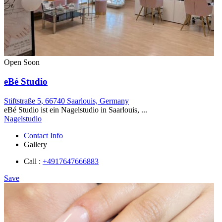
Open Soon
eBé Studio
Stiftstraße 5, 66740 Saarlouis, Germany
eBé Studio ist ein Nagelstudio in Saarlouis, ...
Nagelstudio
Contact Info
Gallery
Call :
+4917647666883
Save