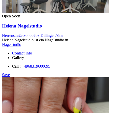
Open Soon
Helena Nagelstudio
Herrenstraße 30, 66763 Dillingen/Saar
Helena Nagelstudio ist ein Nagelstudio in ...
Nagelstudio
Contact Info
Gallery
Call :
+4968319600695
Save