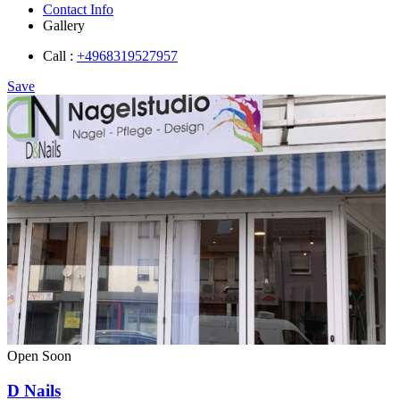
Contact Info
Gallery
Call :
+4968319527957
Save
Open Soon
D Nails