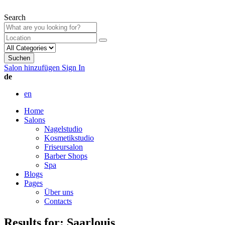
Search
Suchen
Salon hinzufügen
Sign In
de
en
Home
Salons
Nagelstudio
Kosmetikstudio
Friseursalon
Barber Shops
Spa
Blogs
Pages
Über uns
Contacts
Results for:
Saarlouis