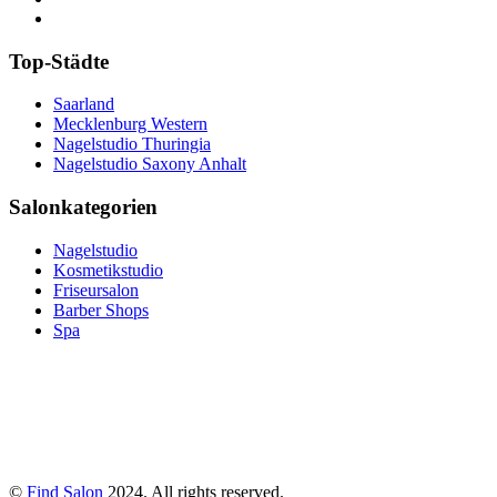
Top-Städte
Saarland
Mecklenburg Western
Nagelstudio Thuringia
Nagelstudio Saxony Anhalt
Salonkategorien
Nagelstudio
Kosmetikstudio
Friseursalon
Barber Shops
Spa
©
Find Salon
2024. All rights reserved.