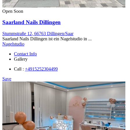
Open Soon
Saarland Nails Dillingen
Stummstraße 12, 66763 Dillingen/Saar
Saarland Nails Dillingen ist ein Nagelstudio in ...
Nagelstudio
Contact Info
Gallery
Call :
+4915252304499
Save