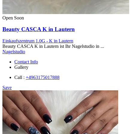
Open Soon
Beauty CASCA K in Lautern
Einkaufszentrum 1.0G - K in Lautern
Beauty CASCA K in Lautern ist Ihr Nagelstudio in ...
Nagelstudio
Contact Info
Gallery
Call :
+4963175017888
Save