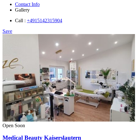
Contact Info
Gallery
Call :
+4915142315904
Save
Open Soon
Medical Beauty Kaiserslautern