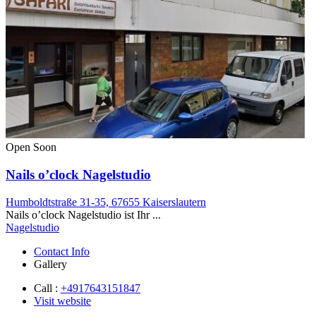
Open Soon
Nails o’clock Nagelstudio
Humboldtstraße 31-35, 67655 Kaiserslautern
Nails o’clock Nagelstudio ist Ihr ...
Nagelstudio
Contact Info
Gallery
Call :
+4917643151847
Visit website