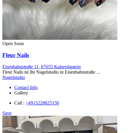
Open Soon
Fleur Nails
Eisenbahnstraße 11, 67655 Kaiserslautern
Fleur Nails ist Ihr Nagelstudio in Eisenbahnstraße ...
Nagelstudio
Contact Info
Gallery
Call :
+4915228825150
Save