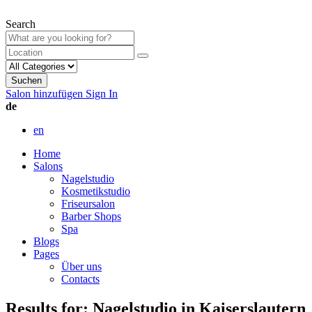
Search
Suchen
Salon hinzufügen
Sign In
de
en
Home
Salons
Nagelstudio
Kosmetikstudio
Friseursalon
Barber Shops
Spa
Blogs
Pages
Über uns
Contacts
Results for:
Nagelstudio in Kaiserslautern