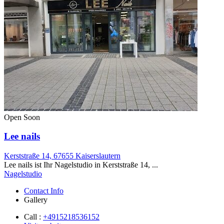
Open Soon
Lee nails
Kerststraße 14, 67655 Kaiserslautern
Lee nails ist Ihr Nagelstudio in Kerststraße 14, ...
Nagelstudio
Contact Info
Gallery
Call :
+4915218536152