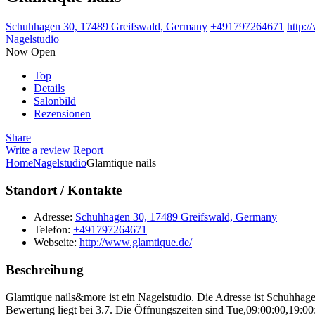
Schuhhagen 30, 17489 Greifswald, Germany
+491797264671
http:/
Nagelstudio
Now Open
Top
Details
Salonbild
Rezensionen
Share
Write a review
Report
Home
Nagelstudio
Glamtique nails
Standort / Kontakte
Adresse:
Schuhhagen 30, 17489 Greifswald, Germany
Telefon:
+491797264671
Webseite:
http://www.glamtique.de/
Beschreibung
Glamtique nails&more ist ein Nagelstudio. Die Adresse ist Schuhha
Bewertung liegt bei 3.7. Die Öffnungszeiten sind Tue,09:00:00,19:0