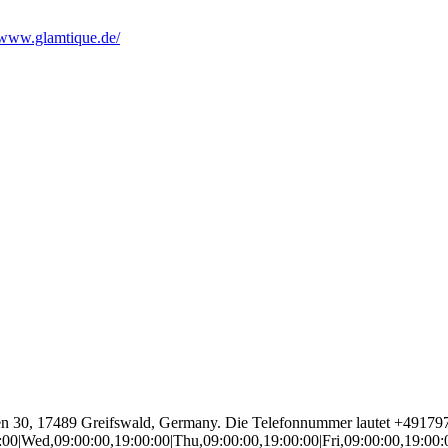
/www.glamtique.de/
gen 30, 17489 Greifswald, Germany. Die Telefonnummer lautet +49179
0:00|Wed,09:00:00,19:00:00|Thu,09:00:00,19:00:00|Fri,09:00:00,19:00