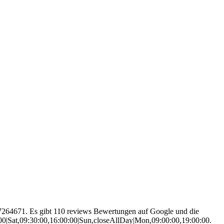
7264671. Es gibt 110 reviews Bewertungen auf Google und die
:00|Sat,09:30:00,16:00:00|Sun,closeAllDay|Mon,09:00:00,19:00:00.