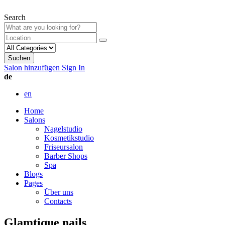
Search
Suchen
Salon hinzufügen
Sign In
de
en
Home
Salons
Nagelstudio
Kosmetikstudio
Friseursalon
Barber Shops
Spa
Blogs
Pages
Über uns
Contacts
Glamtique nails