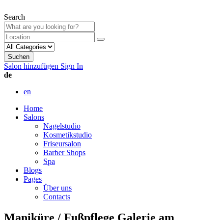
Search
Suchen
Salon hinzufügen
Sign In
de
en
Home
Salons
Nagelstudio
Kosmetikstudio
Friseursalon
Barber Shops
Spa
Blogs
Pages
Über uns
Contacts
Maniküre / Fußpflege Galerie am