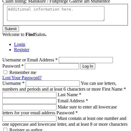
Claim listing:
Maniküre / Fußpflege Galerie am Mühlentor
Submit
Welcome to
Find
Salon
.
Login
Register
Username or Email Address
*
Password
*
Log In
Remember me
Lost Your Password?
Username
*
You can use letters,
numbers and periods and at least 6 characters or more
First Name
*
Last Name
*
Email Address
*
Make sure to enter all lowercase
letters for your email address
Password
*
Must contain at least one number and
one uppercase and lowercase letter, and at least 8 or more characters
Register as author