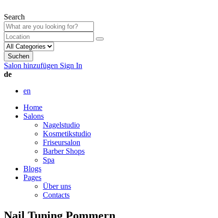
Search
Suchen
Salon hinzufügen
Sign In
de
en
Home
Salons
Nagelstudio
Kosmetikstudio
Friseursalon
Barber Shops
Spa
Blogs
Pages
Über uns
Contacts
Nail Tuning Pommern