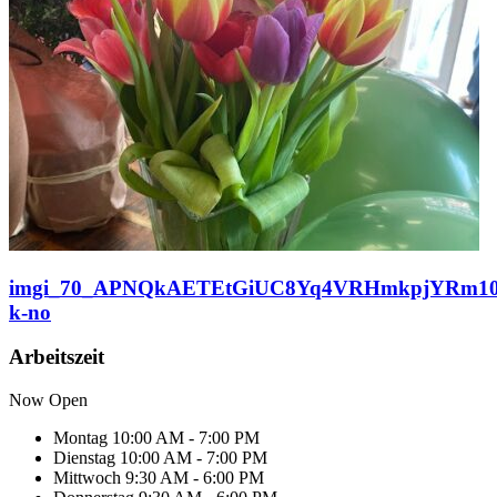
imgi_70_APNQkAETEtGiUC8Yq4VRHmkpjYRm10
k-no
Arbeitszeit
Now Open
Montag
10:00 AM - 7:00 PM
Dienstag
10:00 AM - 7:00 PM
Mittwoch
9:30 AM - 6:00 PM