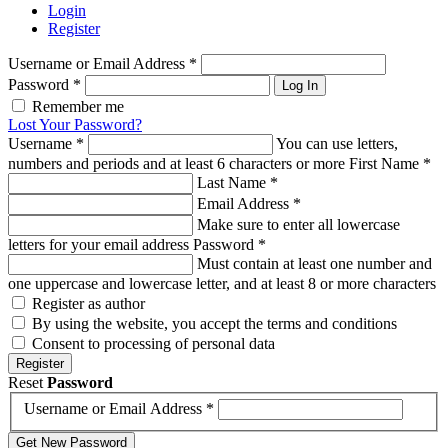
Login
Register
Username or Email Address
*
Password
*
Log In
Remember me
Lost Your Password?
Username
*
You can use letters,
numbers and periods and at least 6 characters or more
First Name
*
Last Name
*
Email Address
*
Make sure to enter all lowercase
letters for your email address
Password
*
Must contain at least one number and
one uppercase and lowercase letter, and at least 8 or more characters
Register as author
By using the website, you accept the terms and conditions
Consent to processing of personal data
Register
Reset
Password
Username or Email Address
*
Get New Password