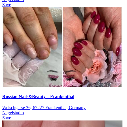
Save
Russian Nails&Beauty – Frankenthal
Welschgasse 36, 67227 Frankenthal, Germany
Nagelstudio
Save