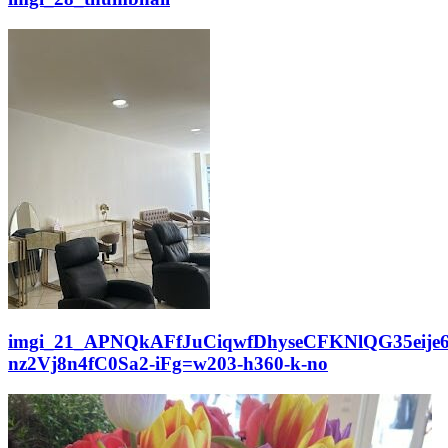
imgi_21_APNQkAFfJuCiqwfDhyseCFKNlQG35eij
nz2Vj8n4fC0Sa2-iFg=w203-h360-k-no