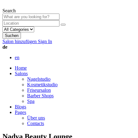
Search
Suchen
Salon hinzufügen
Sign In
de
en
Home
Salons
Nagelstudio
Kosmetikstudio
Friseursalon
Barber Shops
Spa
Blogs
Pages
Über uns
Contacts
Nadya Beauty Lounge