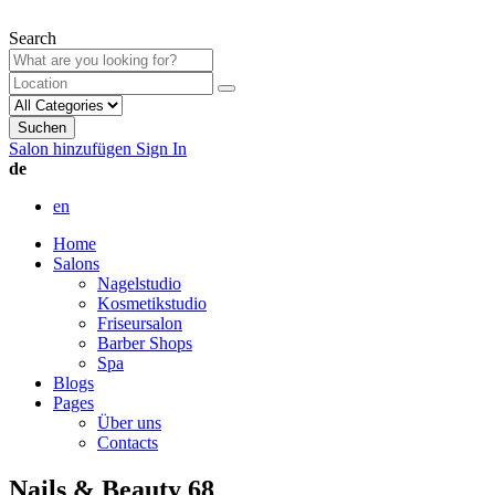
Search
Suchen
Salon hinzufügen
Sign In
de
en
Home
Salons
Nagelstudio
Kosmetikstudio
Friseursalon
Barber Shops
Spa
Blogs
Pages
Über uns
Contacts
Nails & Beauty 68