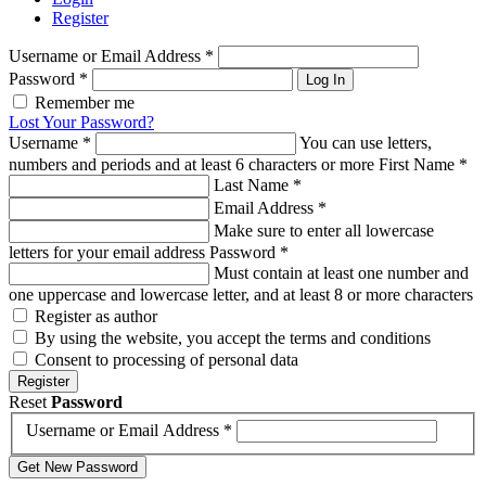
Register
Username or Email Address
*
Password
*
Log In
Remember me
Lost Your Password?
Username
*
You can use letters,
numbers and periods and at least 6 characters or more
First Name
*
Last Name
*
Email Address
*
Make sure to enter all lowercase
letters for your email address
Password
*
Must contain at least one number and
one uppercase and lowercase letter, and at least 8 or more characters
Register as author
By using the website, you accept the terms and conditions
Consent to processing of personal data
Register
Reset
Password
Username or Email Address
*
Get New Password