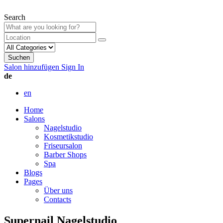
Search
Suchen
Salon hinzufügen
Sign In
de
en
Home
Salons
Nagelstudio
Kosmetikstudio
Friseursalon
Barber Shops
Spa
Blogs
Pages
Über uns
Contacts
Supernail Nagelstudio