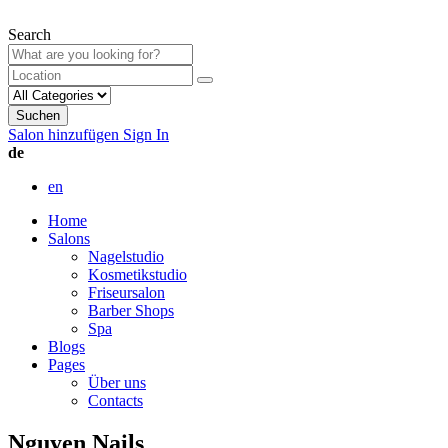
Search
Suchen
Salon hinzufügen
Sign In
de
en
Home
Salons
Nagelstudio
Kosmetikstudio
Friseursalon
Barber Shops
Spa
Blogs
Pages
Über uns
Contacts
Nguyen Nails