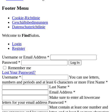
Footer Menu
Cookie-Richtlinie
Geschäftsbedingungen
Datenschutzrichtlinie
Welcome to
Find
Salon
.
Login
Register
Username or Email Address
*
Password
*
Log In
Remember me
Lost Your Password?
Username
*
You can use letters,
numbers and periods and at least 6 characters or more
First Name
*
Last Name
*
Email Address
*
Make sure to enter all lowercase
letters for your email address
Password
*
Must contain at least one number and