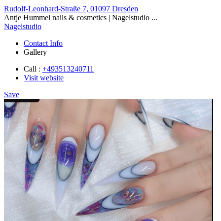
Rudolf-Leonhard-Straße 7, 01097 Dresden
Antje Hummel nails & cosmetics | Nagelstudio ...
Nagelstudio
Contact Info
Gallery
Call :
+493513240711
Visit website
Save