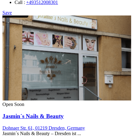
Call :
+493512008301
Save
Open Soon
Jasmin´s Nails & Beauty
Dohnaer Str. 61, 01219 Dresden, Germany
Jasmin´s Nails & Beauty – Dresden ist ...