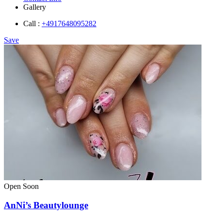
Gallery
Call :
+4917648095282
Save
Open Soon
AnNi’s Beautylounge