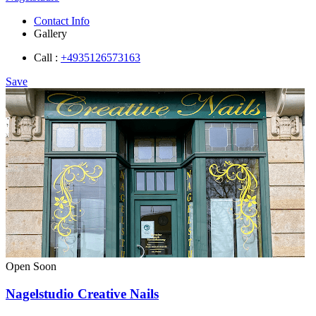
Contact Info
Gallery
Call :
+4935126573163
Save
Open Soon
Nagelstudio Creative Nails