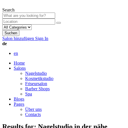
Search
Suchen
Salon hinzufügen
Sign In
de
en
Home
Salons
Nagelstudio
Kosmetikstudio
Friseursalon
Barber Shops
Spa
Blogs
Pages
Über uns
Contacts
Results for:
Nagelstudio in der nähe