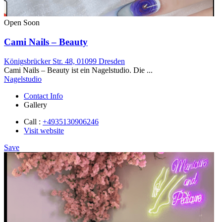
Open Soon
Cami Nails – Beauty
Königsbrücker Str. 48, 01099 Dresden
Cami Nails – Beauty ist ein Nagelstudio. Die ...
Nagelstudio
Contact Info
Gallery
Call :
+4935130906246
Visit website
Save