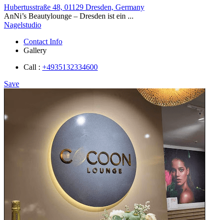
Hubertusstraße 48, 01129 Dresden, Germany
AnNi’s Beautylounge – Dresden ist ein ...
Nagelstudio
Contact Info
Gallery
Call :
+4935132334600
Save